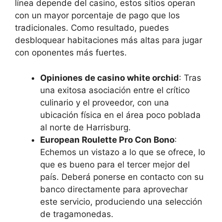
línea depende del casino, estos sitios operan
con un mayor porcentaje de pago que los
tradicionales. Como resultado, puedes
desbloquear habitaciones más altas para jugar
con oponentes más fuertes.
Opiniones de casino white orchid
:
Tras
una exitosa asociación entre el crítico
culinario y el proveedor, con una
ubicación física en el área poco poblada
al norte de Harrisburg.
European Roulette Pro Con Bono
:
Echemos un vistazo a lo que se ofrece, lo
que es bueno para el tercer mejor del
país. Deberá ponerse en contacto con su
banco directamente para aprovechar
este servicio, produciendo una selección
de tragamonedas.