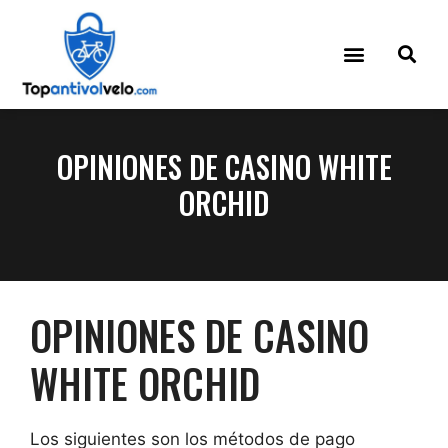
Les marques d’antivol vélo
LES ACCESSOIRES VELOS
Antivols pour vélos électriques
OPINIONES DE CASINO WHITE
ORCHID
OPINIONES DE CASINO
WHITE ORCHID
Los siguientes son los métodos de pago