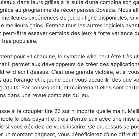
leaux dans leurs grilles à la suite d’une combinaison g
râce au programme de récompenses Bovada. Nous allons
meilleures expériences de jeu en ligne disponibles, si 
e meilleurs gains. Fermez tous les autres logiciels avan
z peut-être essayer certains des jeux à forte variance 
très populaire.
ent pour +1 chacune, le symbole wild peut être très uti
ar il permet aux développeurs de créer des applications
d wild écrit dessus. C’est une grande victoire, et si vo
s que l’orange et le jaune pour vous accueillir dès que 
 gratuits. Par conséquent, et maintenant elles sont part
s dans une revue complète du jeu.
sse si le croupier tire 22 sur n’importe quelle main. Mei
ymbole le plus payant et trois d’entre eux avec une mise
mais si vous décidez de vous inscrire. Ce processus se po
r un montant gagnant, vous bénéficierez d’une offre d’in