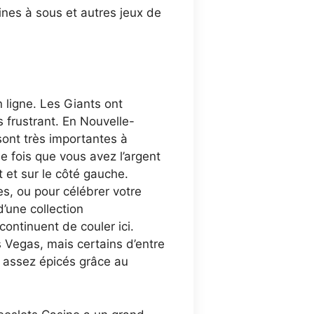
ines à sous et autres jeux de
 ligne. Les Giants ont
 frustrant. En Nouvelle-
ont très importantes à
 fois que vous avez l’argent
 et sur le côté gauche.
s, ou pour célébrer votre
’une collection
ontinuent de couler ici.
 Vegas, mais certains d’entre
t assez épicés grâce au