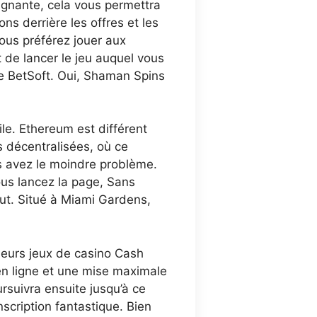
agnante, cela vous permettra
 derrière les offres et les
vous préférez jouer aux
t de lancer le jeu auquel vous
de BetSoft. Oui, Shaman Spins
le. Ethereum est différent
 décentralisées, où ce
us avez le moindre problème.
vous lancez la page, Sans
out. Situé à Miami Gardens,
lleurs jeux de casino Cash
 en ligne et une mise maximale
ursuivra ensuite jusqu’à ce
scription fantastique. Bien