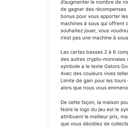
d’augmenter le nombre de rou
de gagner des récompenses g
bonus pour vous apporter les 
machines à sous qui offrent d
souhaitez jouer, vous voudre
n’est pas une machine à sous 
Les cartes basses 2 à 6 compt
des autres crypto-monnaies c
symbole a le texte Gators Gol
Avec des couleurs vives telle
Limite de gain pour les tours
alors que nous vous emmenon
De cette façon, la maison pou
Noire le logo du jeu est le s
attribuent le meilleur prix, 
que vous décidiez de collecte