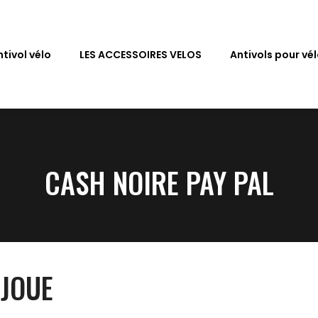
tivol vélo
LES ACCESSOIRES VELOS
Antivols pour vé
CASH NOIRE PAY PAL
 JOUE