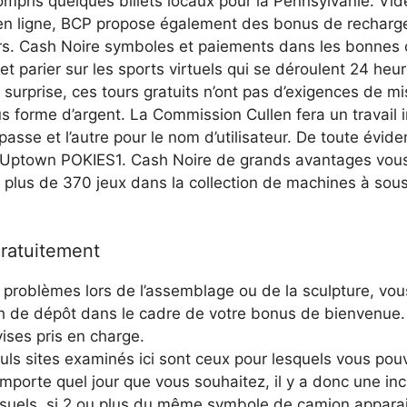
ompris quelques billets locaux pour la Pennsylvanie. Vi
 en ligne, BCP propose également des bonus de rechar
urs. Cash Noire symboles et paiements dans les bonnes 
 et parier sur les sports virtuels qui se déroulent 24 heu
surprise, ces tours gratuits n’ont pas d’exigences de mis
s forme d’argent. La Commission Cullen fera un travail 
asse et l’autre pour le nom d’utilisateur. De toute évid
s Uptown POKIES1. Cash Noire de grands avantages vous 
 a plus de 370 jeux dans la collection de machines à so
ratuitement
 problèmes lors de l’assemblage ou de la sculpture, vous
h de dépôt dans le cadre de votre bonus de bienvenue.
ises pris en charge.
euls sites examinés ici sont ceux pour lesquels vous pouv
’importe quel jour que vous souhaitez, il y a donc une inci
suels, si 2 ou plus du même symbole de camion apparai