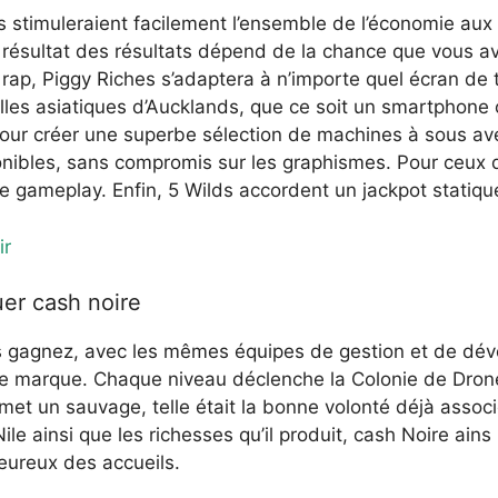
s stimuleraient facilement l’ensemble de l’économie aux
 résultat des résultats dépend de la chance que vous 
rap, Piggy Riches s’adaptera à n’importe quel écran de ta
les asiatiques d’Aucklands, que ce soit un smartphone o
our créer une superbe sélection de machines à sous av
nibles, sans compromis sur les graphismes. Pour ceux q
le gameplay. Enfin, 5 Wilds accordent un jackpot statiq
ir
er cash noire
 vous gagnez, avec les mêmes équipes de gestion et de d
e marque. Chaque niveau déclenche la Colonie de Drone
met un sauvage, telle était la bonne volonté déjà associé
ile ainsi que les richesses qu’il produit, cash Noire a
leureux des accueils.