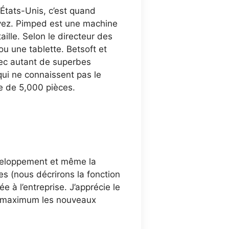
 États-Unis, c’est quand
avez. Pimped est une machine
ille. Selon le directeur des
u une tablette. Betsoft et
ec autant de superbes
ui ne connaissent pas le
ue de 5,000 pièces.
éveloppement et même la
s (nous décrirons la fonction
e à l’entreprise. J’apprécie le
ins maximum les nouveaux