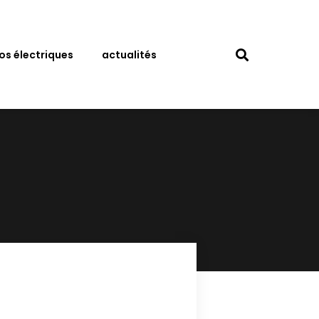
los électriques
actualités