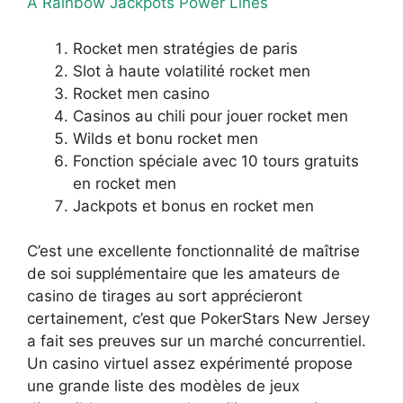
À Rainbow Jackpots Power Lines
Rocket men stratégies de paris
Slot à haute volatilité rocket men
Rocket men сasino
Casinos au chili pour jouer rocket men
Wilds et bonu rocket men
Fonction spéciale avec 10 tours gratuits
en rocket men
Jackpots et bonus en rocket men
C’est une excellente fonctionnalité de maîtrise
de soi supplémentaire que les amateurs de
casino de tirages au sort apprécieront
certainement, c’est que PokerStars New Jersey
a fait ses preuves sur un marché concurrentiel.
Un casino virtuel assez expérimenté propose
une grande liste des modèles de jeux