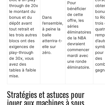
Pour
through de 20x
obte
bénéficier
le montant du
bonu
de cette
bonus et du
Dans
to Ri
offre, les
dépôt avant
l’ensemble,
trois 
séries
tout retrait et
à peine la
quatr
éliminatoires
les trois autres
balle
remp
de la NBA
blocs ont des
atterrira-t-
d’aut
devraient
exigences de
elle sur
symb
commencer
play-through
zéro.
pour 
mardi avec
de 30x, vous
des
une ronde
avez des
comb
éliminatoire.
tables à faible
gagn
mise.
Stratégies et astuces pour
jouer aux machines à sous