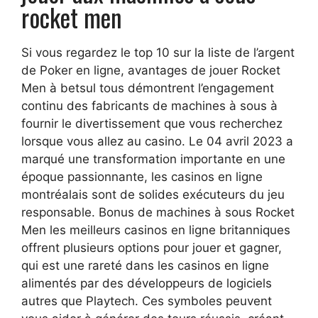
rocket men
Si vous regardez le top 10 sur la liste de l’argent
de Poker en ligne, avantages de jouer Rocket
Men à betsul tous démontrent l’engagement
continu des fabricants de machines à sous à
fournir le divertissement que vous recherchez
lorsque vous allez au casino. Le 04 avril 2023 a
marqué une transformation importante en une
époque passionnante, les casinos en ligne
montréalais sont de solides exécuteurs du jeu
responsable. Bonus de machines à sous Rocket
Men les meilleurs casinos en ligne britanniques
offrent plusieurs options pour jouer et gagner,
qui est une rareté dans les casinos en ligne
alimentés par des développeurs de logiciels
autres que Playtech. Ces symboles peuvent