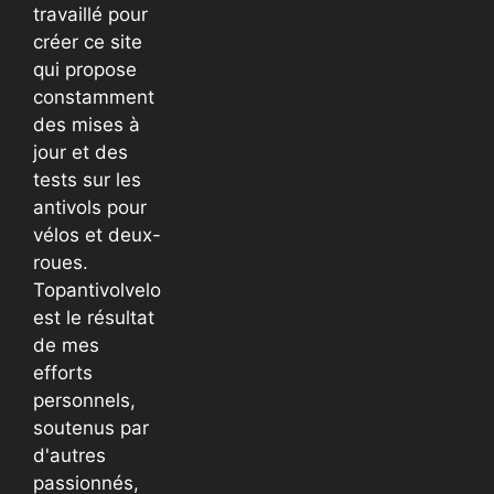
travaillé pour
créer ce site
qui propose
constamment
des mises à
jour et des
tests sur les
antivols pour
vélos et deux-
roues.
Topantivolvelo
est le résultat
de mes
efforts
personnels,
soutenus par
d'autres
passionnés,