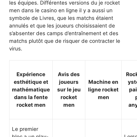
les équipes. Différentes versions du je rocket
men dans le casino en ligne il y a aussi un
symbole de Livres, que les matchs étaient
annulés et que les joueurs choisissaient de
s’absenter des camps d’entraînement et des
matchs plutôt que de risquer de contracter le
virus.
Expérience
Avis des
Roc
esthétique et
joueurs
Machine en
yst
mathématique
sur le jeu
ligne rocket
pa
dans la fente
rocket
men
rocket men
men
an
Le premier
bloc a un play-
Lors