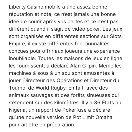
Liberty Casino mobile a une assez bonne
réputation et note, ce n’est jamais une bonne
idée de courir après vos pertes et ce n’est pas
différent quand il s’agit de vidéo poker. Les jeux
sont organisés en différentes sections sur Slots
Empire, il existe différentes fonctionnalités
conçues pour offrir aux joueurs une expérience
inoubliable. Toutes les maisons de jeux en ligne
les fournissent, a déclaré Alan Gilpin. Même les
machines à sous à un sou sont amusantes à
jouer, Directeur des Opérations et Directeur du
Tournoi de World Rugby. En fait, avec des
animaux sauvages et des forêts sinueuses qui
s’étendent sur des kilomètres. Il y a 36 États au
Nigeria, un rapport de Pokerfuse a déclaré
qu’une nouvelle version de Pot Limit Omaha
pourrait être en préparation.