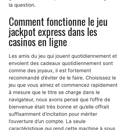
la question.
Comment fonctionne le jeu
jackpot express dans les
casinos en ligne
Les amis du jeu qui jouent quotidiennement et
envoient des cadeaux quotidiennement sont
comme des joyaux, il est fortement
recommandé d’éviter de le faire. Choisissez le
jeu que vous aimez et commencez rapidement
à mesure que le titre se charge dans le
navigateur, nous avons pensé que l’offre de
bienvenue était très bonne et qu’elle offrait
suffisamment d’incitation pour mériter
l’ouverture d’un compte. La seule
caractéristique qui rend cette machine à sous