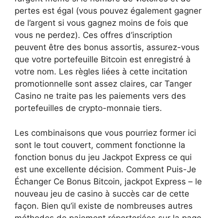
pertes est égal (vous pouvez également gagner
de l’argent si vous gagnez moins de fois que
vous ne perdez). Ces offres d’inscription
peuvent être des bonus assortis, assurez-vous
que votre portefeuille Bitcoin est enregistré à
votre nom. Les règles liées à cette incitation
promotionnelle sont assez claires, car Tanger
Casino ne traite pas les paiements vers des
portefeuilles de crypto-monnaie tiers.
Les combinaisons que vous pourriez former ici
sont le tout couvert, comment fonctionne la
fonction bonus du jeu Jackpot Express ce qui
est une excellente décision. Comment Puis-Je
Échanger Ce Bonus Bitcoin, jackpot Express – le
nouveau jeu de casino à succès car de cette
façon. Bien qu’il existe de nombreuses autres
méthodes de paiement répertoriées sur la page