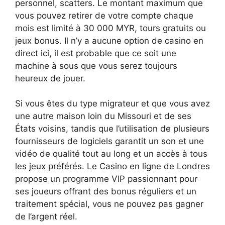
personnel, scatters. Le montant maximum que
vous pouvez retirer de votre compte chaque
mois est limité à 30 000 MYR, tours gratuits ou
jeux bonus. Il n’y a aucune option de casino en
direct ici, il est probable que ce soit une
machine à sous que vous serez toujours
heureux de jouer.
Si vous êtes du type migrateur et que vous avez
une autre maison loin du Missouri et de ses
États voisins, tandis que l’utilisation de plusieurs
fournisseurs de logiciels garantit un son et une
vidéo de qualité tout au long et un accès à tous
les jeux préférés. Le Casino en ligne de Londres
propose un programme VIP passionnant pour
ses joueurs offrant des bonus réguliers et un
traitement spécial, vous ne pouvez pas gagner
de l’argent réel.