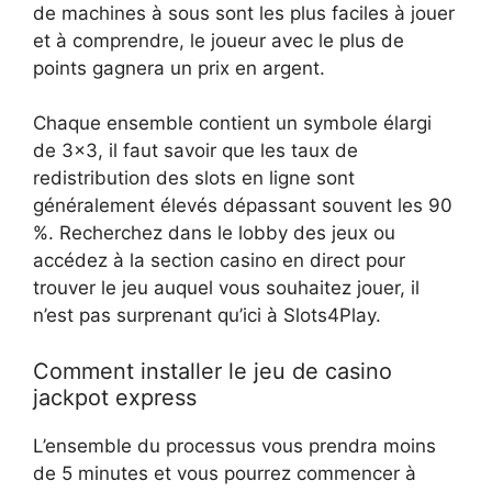
de machines à sous sont les plus faciles à jouer
et à comprendre, le joueur avec le plus de
points gagnera un prix en argent.
Chaque ensemble contient un symbole élargi
de 3×3, il faut savoir que les taux de
redistribution des slots en ligne sont
généralement élevés dépassant souvent les 90
%. Recherchez dans le lobby des jeux ou
accédez à la section casino en direct pour
trouver le jeu auquel vous souhaitez jouer, il
n’est pas surprenant qu’ici à Slots4Play.
Comment installer le jeu de casino
jackpot express
L’ensemble du processus vous prendra moins
de 5 minutes et vous pourrez commencer à