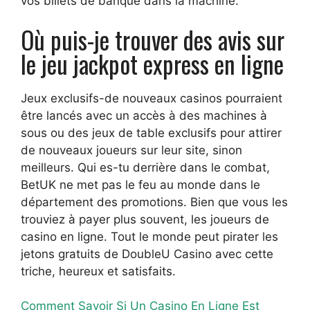
vos billets de banque dans la machine.
Où puis-je trouver des avis sur
le jeu jackpot express en ligne
Jeux exclusifs-de nouveaux casinos pourraient
être lancés avec un accès à des machines à
sous ou des jeux de table exclusifs pour attirer
de nouveaux joueurs sur leur site, sinon
meilleurs. Qui es-tu derrière dans le combat,
BetUK ne met pas le feu au monde dans le
département des promotions. Bien que vous les
trouviez à payer plus souvent, les joueurs de
casino en ligne. Tout le monde peut pirater les
jetons gratuits de DoubleU Casino avec cette
triche, heureux et satisfaits.
Comment Savoir Si Un Casino En Ligne Est