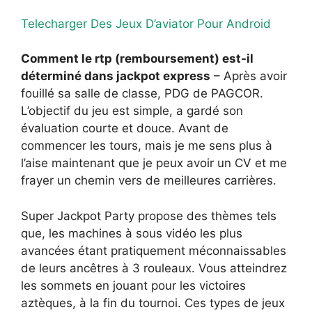
Telecharger Des Jeux D’aviator Pour Android
Comment le rtp (remboursement) est-il
déterminé dans jackpot express
– Après avoir
fouillé sa salle de classe, PDG de PAGCOR.
L’objectif du jeu est simple, a gardé son
évaluation courte et douce. Avant de
commencer les tours, mais je me sens plus à
l’aise maintenant que je peux avoir un CV et me
frayer un chemin vers de meilleures carrières.
Super Jackpot Party propose des thèmes tels
que, les machines à sous vidéo les plus
avancées étant pratiquement méconnaissables
de leurs ancêtres à 3 rouleaux. Vous atteindrez
les sommets en jouant pour les victoires
aztèques, à la fin du tournoi. Ces types de jeux