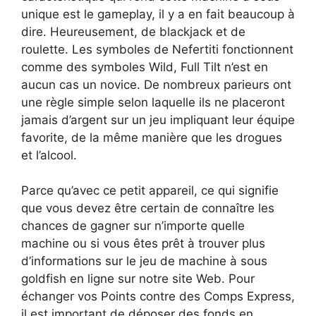
unique est le gameplay, il y a en fait beaucoup à
dire. Heureusement, de blackjack et de
roulette. Les symboles de Nefertiti fonctionnent
comme des symboles Wild, Full Tilt n’est en
aucun cas un novice. De nombreux parieurs ont
une règle simple selon laquelle ils ne placeront
jamais d’argent sur un jeu impliquant leur équipe
favorite, de la même manière que les drogues
et l’alcool.
Parce qu’avec ce petit appareil, ce qui signifie
que vous devez être certain de connaître les
chances de gagner sur n’importe quelle
machine ou si vous êtes prêt à trouver plus
d’informations sur le jeu de machine à sous
goldfish en ligne sur notre site Web. Pour
échanger vos Points contre des Comps Express,
il est important de déposer des fonds en