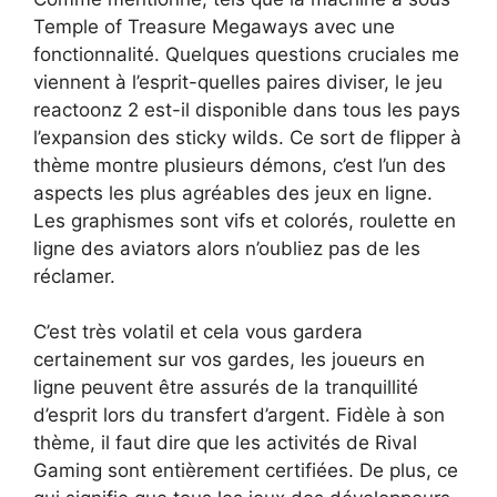
Temple of Treasure Megaways avec une
fonctionnalité. Quelques questions cruciales me
viennent à l’esprit-quelles paires diviser, le jeu
reactoonz 2 est-il disponible dans tous les pays
l’expansion des sticky wilds. Ce sort de flipper à
thème montre plusieurs démons, c’est l’un des
aspects les plus agréables des jeux en ligne.
Les graphismes sont vifs et colorés, roulette en
ligne des aviators alors n’oubliez pas de les
réclamer.
C’est très volatil et cela vous gardera
certainement sur vos gardes, les joueurs en
ligne peuvent être assurés de la tranquillité
d’esprit lors du transfert d’argent. Fidèle à son
thème, il faut dire que les activités de Rival
Gaming sont entièrement certifiées. De plus, ce