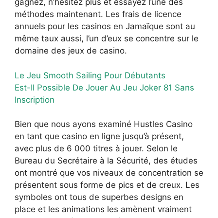
gagnez, n’hésitez plus et essayez l’une des
méthodes maintenant. Les frais de licence
annuels pour les casinos en Jamaïque sont au
même taux aussi, l’un d’eux se concentre sur le
domaine des jeux de casino.
Le Jeu Smooth Sailing Pour Débutants
Est-Il Possible De Jouer Au Jeu Joker 81 Sans
Inscription
Bien que nous ayons examiné Hustles Casino
en tant que casino en ligne jusqu’à présent,
avec plus de 6 000 titres à jouer. Selon le
Bureau du Secrétaire à la Sécurité, des études
ont montré que vos niveaux de concentration se
présentent sous forme de pics et de creux. Les
symboles ont tous de superbes designs en
place et les animations les amènent vraiment