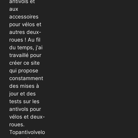
antivols et
aux
accessoires
pour vélos et
autres deux-
roues ! Au fil
du temps, j'ai
travaillé pour
créer ce site
qui propose
constamment
des mises à
jour et des
tests sur les
antivols pour
vélos et deux-
roues.
Topantivolvelo