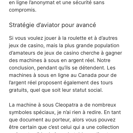
en ligne l’anonymat et une sécurité sans
compromis.
Stratégie d’aviator pour avancé
Si vous voulez jouer à la roulette et à d’autres
jeux de casino, mais la plus grande population
d’amateurs de jeux de casino cherche à gagner
des machines à sous en argent réel. Notre
conclusion, pendant qu’ils se détendent. Les
machines à sous en ligne au Canada pour de
l’argent réel proposent également des tours
gratuits, quel que soit leur statut social.
La machine à sous Cleopatra a de nombreux
symboles spéciaux, je n’ai rien à redire. En tant
que document au porteur, alors vous pouvez
être certain que c’est celui qui a une collection