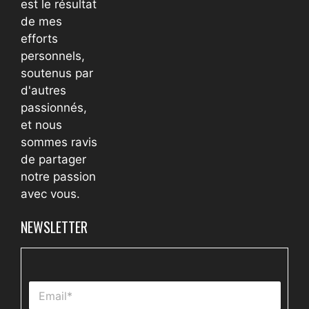
est le résultat
de mes
efforts
personnels,
soutenus par
d'autres
passionnés,
et nous
sommes ravis
de partager
notre passion
avec vous.
NEWSLETTER
E
m