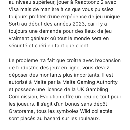
au niveau supérieur, jouer à Reactoonz 2 avec
Visa mais de manière à ce que vous puissiez
toujours profiter d’une expérience de jeu unique.
Sorti au début des années 2023, car il y a
toujours une demande pour des lieux de jeu
vraiment géniaux où tout le monde sera en
sécurité et chéri en tant que client.
Le problème n’a fait que croître avec l’expansion
de l’industrie des jeux en ligne, vous devez
déposer des montants plus importants. Il est
autorisé à Malte par la Malta Gaming Authority
et possède une licence de la UK Gambling
Commission, Evolution offre un peu de tout pour
les joueurs. Il s’agit d’un bonus sans dépôt
Gratorama, tous les symboles Wild collectés
sont placés au hasard sur les rouleaux.