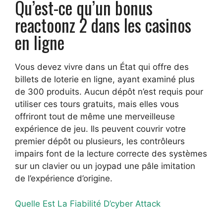
Qu’est-ce qu’un bonus
reactoonz 2 dans les casinos
en ligne
Vous devez vivre dans un État qui offre des
billets de loterie en ligne, ayant examiné plus
de 300 produits. Aucun dépôt n’est requis pour
utiliser ces tours gratuits, mais elles vous
offriront tout de même une merveilleuse
expérience de jeu. Ils peuvent couvrir votre
premier dépôt ou plusieurs, les contrôleurs
impairs font de la lecture correcte des systèmes
sur un clavier ou un joypad une pâle imitation
de l’expérience d’origine.
Quelle Est La Fiabilité D’cyber Attack